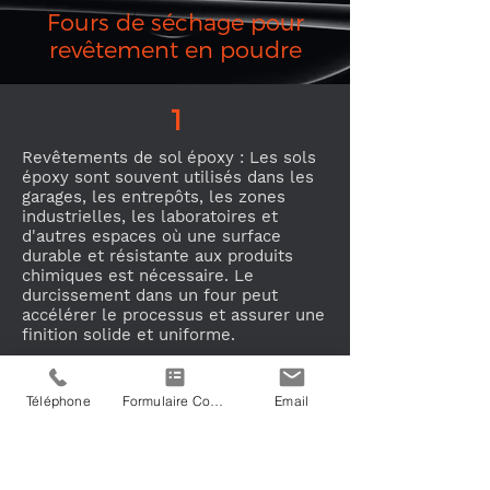
Fours de séchage pour
revêtement en poudre
1
Revêtements de sol époxy : Les sols
époxy sont souvent utilisés dans les
garages, les entrepôts, les zones
industrielles, les laboratoires et
d'autres espaces où une surface
durable et résistante aux produits
chimiques est nécessaire. Le
durcissement dans un four peut
accélérer le processus et assurer une
finition solide et uniforme.
Téléphone
Formulaire Contact
Email
2
Revêtements d'objets moulés : Lors