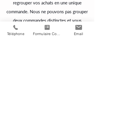
regrouper vos achats en une unique
commande. Nous ne pouvons pas grouper
deux commandes distinctes et vous
devrez vous acquitter des frais de port
Téléphone
Formulaire Contact
Email
pour chacune d'entre elles. Votre colis est
expédié à vos propres risques, un soin
particulier est apporté au colis contenant
des produits fragiles.. Les colis sont
surdimensionnés et protégés.
© 2023 - Sellerpro SA