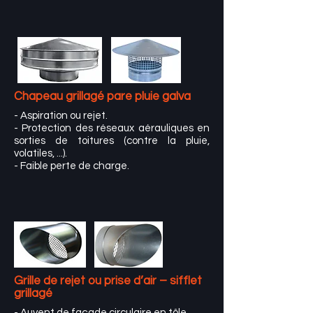
Chapeau grillagé pare pluie galva
- Aspiration ou rejet.
- Protection des réseaux aérauliques en
sorties de toitures (contre la pluie,
volatiles, ...).
- Faible perte de charge.
Grille de rejet ou prise d’air – sifflet
grillagé
- Auvent de façade circulaire en tôle