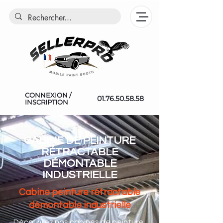
CONNEXION /
01.76.50.58.58
INSCRIPTION
CABINE DE PEINTURE
RÉTRACTABLE
DÉMONTABLE
INDUSTRIELLE
Cabine peinture rétractable
démontable industrielle
Découvrez nos cabines de peinture