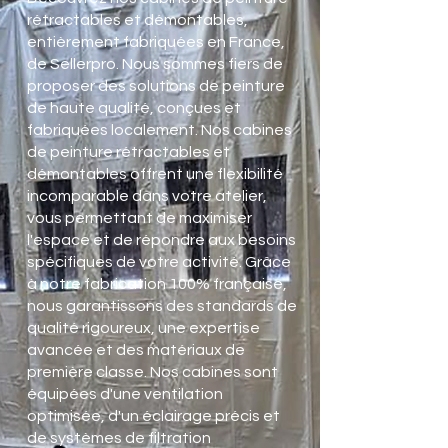
rétractables et démontables,
entièrement fabriquées en France,
de Sellerpro. Nous sommes fiers de
proposer des solutions de peinture
de haute qualité, conçues et
fabriquées localement. Nos cabines
de peinture rétractables et
démontables offrent une flexibilité
incomparable dans votre atelier,
vous permettant de maximiser
l'espace et de répondre aux besoins
spécifiques de votre activité. Grâce
à notre fabrication 100% française,
nous garantissons des standards de
qualité rigoureux, une expertise
avancée et des matériaux de
première classe. Nos cabines sont
équipées d'une ventilation
optimisée, d'un éclairage précis et
de systèmes de filtration